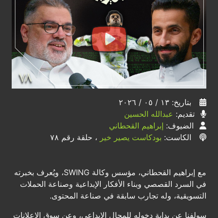
بتاريخ: ١٣ / ٠٥ / ٢٠٢٦
تقديم:
عبدالله الحسين
الضيوف:
إبراهيم القحطاني
الكاست:
بودكاست يصير خير
، حلقة رقم ٧٨
مع إبراهيم القحطاني، مؤسس وكالة SWING، ويُعرف بخبرته
في السرد القصصي وبناء الأفكار الإبداعية وصناعة الحملات
التسويقية، وله تجارب سابقة في صناعة المحتوى.
سولفنا عن بداية دخوله للمجال الإبداعي، وعن سوق الإعلانات