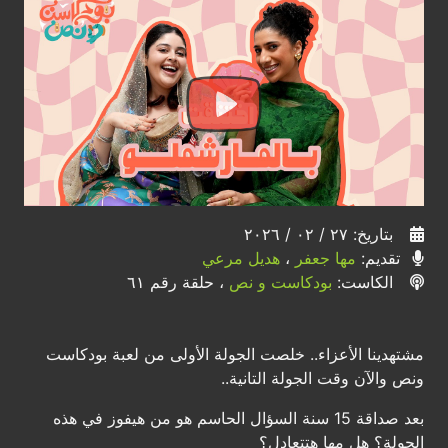
بتاريخ: ٢٧ / ٠٢ / ٢٠٢٦
تقديم:
مها جعفر
،
هديل مرعي
الكاست:
بودكاست و نص
، حلقة رقم ٦١
مشتهدينا الأعزاء.. خلصت الجولة الأولى من لعبة بودكاست
ونص والآن وقت الجولة التانية..
بعد صداقة 15 سنة السؤال الحاسم هو من هيفوز في هذه
الجولة؟ هل مها هتتعادل؟