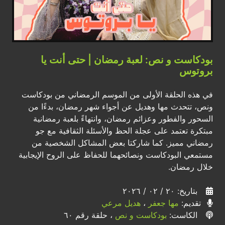
بودكاست و نص: لعبة رمضان | حتى أنت يا
بروتوس
في هذه الحلقة الأولى من الموسم الرمضاني من بودكاست
ونص، تتحدث مها وهديل عن أجواء شهر رمضان، بدءًا من
السحور والفطور وعزائم رمضان، وانتهاءً بلعبة رمضانية
مبتكرة تعتمد على عجلة الحظ والأسئلة الثقافية مع جو
رمضاني مميز. كما شاركتا بعض المشاكل الشخصية من
مستمعي البودكاست ونصائحهما للحفاظ على الروح الإيجابية
خلال رمضان.
بتاريخ: ٢٠ / ٠٢ / ٢٠٢٦
تقديم:
مها جعفر
،
هديل مرعي
الكاست:
بودكاست و نص
، حلقة رقم ٦٠