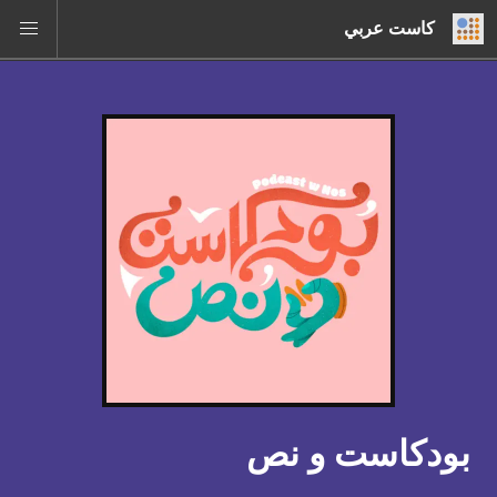
كاست عربي
بودكاست و نص