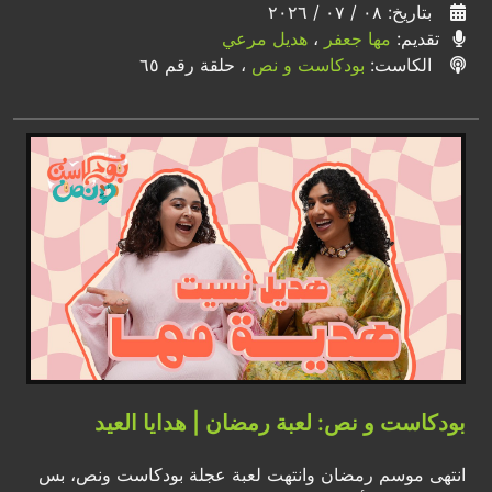
بتاريخ: ٠٨ / ٠٧ / ٢٠٢٦
تقديم:
مها جعفر
،
هديل مرعي
الكاست:
بودكاست و نص
، حلقة رقم ٦٥
بودكاست و نص: لعبة رمضان | هدايا العيد
انتهى موسم رمضان وانتهت لعبة عجلة بودكاست ونص، بس