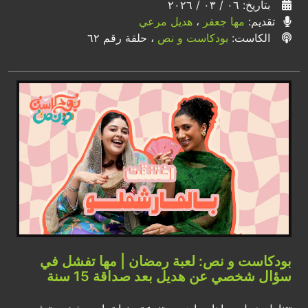
بتاريخ: ٠٦ / ٠٣ / ٢٠٢٦
تقديم:
مها جعفر
،
هديل مرعي
الكاست:
بودكاست و نص
، حلقة رقم ٦٢
بودكاست و نص: لعبة رمضان | مها تفشل في
سؤال شخصي عن هديل بعد صداقة 15 سنة