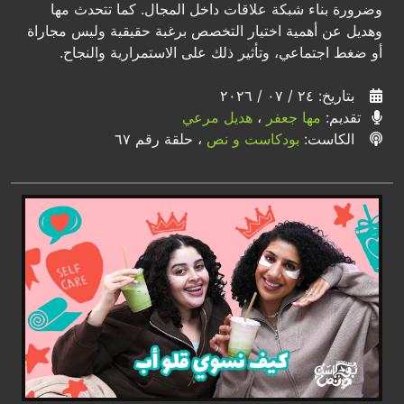
وضرورة بناء شبكة علاقات داخل المجال. كما تتحدث مها
وهديل عن أهمية اختيار التخصص برغبة حقيقية وليس مجاراة
أو ضغط اجتماعي، وتأثير ذلك على الاستمرارية والنجاح.
بتاريخ: ٢٤ / ٠٧ / ٢٠٢٦
تقديم:
مها جعفر
،
هديل مرعي
الكاست:
بودكاست و نص
، حلقة رقم ٦٧