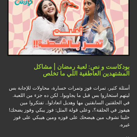
بودكاست و نص: لعبة رمضان | مشاكل
المشتهدين العاطفية اللي ما تخلص
أسئلة كثير، تمرات فوز وتمرات خسارة، محاولات للإجابة بس
ليتهم استخاروا بس قبل ما يجاوبوا.. لكن ده جزء من اللعبة.
في الحلقتين السابقتين مها وهديل اتعادلوا.. تفتكروا مين
هيفوز في الحلقة؟، وعلى قولة المثل: فوز يبكي وفوز يضحك!
خلينا نشوف مين هيضحك على فوزه ومين هيبكي على فوز
غيره.