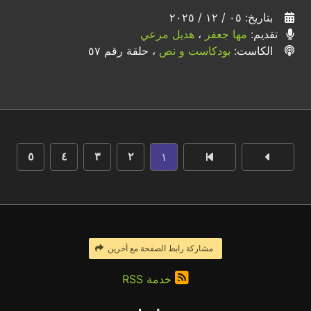
بتاريخ: ٠٥ / ١٢ / ٢٠٢٥
تقديم:
مها جعفر
،
هديل مرعي
الكاست:
بودكاست و نص
، حلقة رقم ٥٧
١
٥
٤
٣
٢
مشاركة رابط الصفحة مع آخرين
خدمة RSS