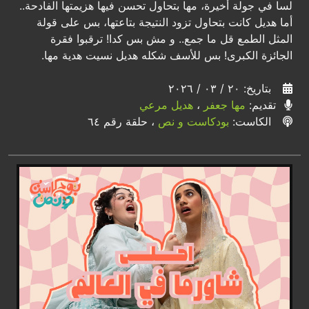
لسا في جولة أخيرة، مها بتحاول تحسن فيها هزيمتها الفادحة..
أما هديل كانت بتحاول تزود النتيجة بتاعتها، بس على قولة
المثل الطمع قل ما جمع.. و مش بس كدا! ترقبوا فقرة
الجائزة الكبرى! بس للأسف شكله هديل نسيت هدية مها.
بتاريخ: ٢٠ / ٠٣ / ٢٠٢٦
تقديم:
مها جعفر
،
هديل مرعي
الكاست:
بودكاست و نص
، حلقة رقم ٦٤