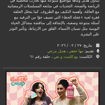
تتناول هديل وماها مواضيع متنوعة منها تجارب شخصية في
الرياضة والصحة، التحديات في متابعة المسلسلات الرمضانية
مع العائلة، وأهمية التكيف مع الظروف. كما يتخلل الحلقة
فقرة لعبة «عجلة الحظ» التي تضيف جوًا من الترفيه مع
أسئلة متنوعة وصعبة، بالإضافة إلى مناقشة مشاكل الحياة
اليومية مثل نسيان الأسماء، القلق من الارتباط، وتأثير التوتر
على البشرة.
بتاريخ: ٢٧ / ٠٢ / ٢٠٢٦
تقديم:
مها جعفر
،
هديل مرعي
الكاست:
بودكاست و نص
، حلقة رقم ٦١