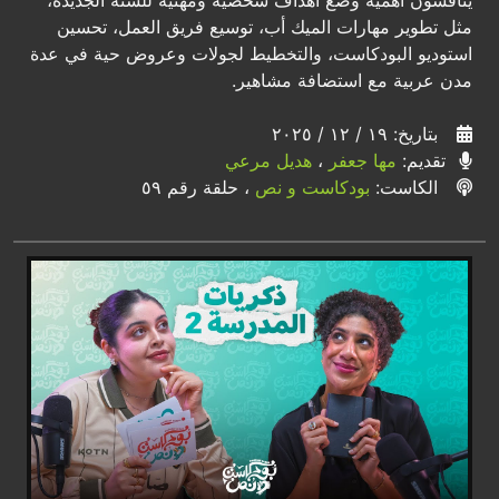
يناقشون أهمية وضع أهداف شخصية ومهنية للسنة الجديدة،
مثل تطوير مهارات الميك أب، توسيع فريق العمل، تحسين
استوديو البودكاست، والتخطيط لجولات وعروض حية في عدة
مدن عربية مع استضافة مشاهير.
بتاريخ: ١٩ / ١٢ / ٢٠٢٥
تقديم:
مها جعفر
،
هديل مرعي
الكاست:
بودكاست و نص
، حلقة رقم ٥٩