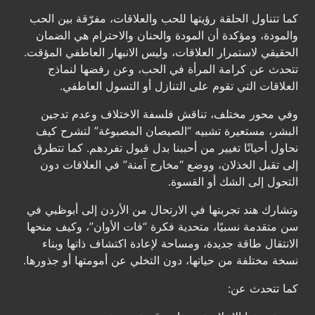
كما تتناول الحلقة رؤيتها للحب والعلاقات، مفرّقة بين الحب
والمودة، ومؤكدة أن المودة والحنان والاحترام هي الضمان
الحقيقي لاستمرار العلاقات، وليس الانبهار العاطفي المؤقت.
تتحدث عن كرامة المرأة في الحب، وعن رفضها لنماذج
العلاقات التي تقوم على التنازل أو التسول العاطفي.
وفي محور مختلف، تناقش فلسفة الاختلاف وعدم تدجين
البشر، مستعيرة تشبيه “الصيصان المصبوغة” لتشرح كيف
نحاول أحيانًا تغيير من أحببنا بدل قبول تفردهم. كما تتطرق
إلى تقبل الخذلان، ووضع “مخارج آمنة” في العلاقات دون
التحول إلى الشك أو القسوة.
وتشارك هند تجربتها في الارتحال من الأردن إلى أبوظبي في
سن متقدمة نسبيًا، متحدية فكرة “فات الأوان”، وكيف منحها
الانتقال طاقة جديدة، ومساحة لإعادة اكتشاف ذاتها وبناء
نسخة مختلفة من حياتها، دون التخلي عن أمومتها أو جذورها.
كما تتحدث عن: