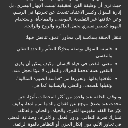
حيث ترى أن وظيفة الفن الحقيقية ليست الإبهار البصري، بل
إثارة السؤال وكسر الاعتياد. تتحدث عن تجربتها في الرسم،
وعن علاقتها غير التقليدية بالفوضى، والمفاجأة، واستخدام
القهوة كعنصر تعبيري يحمل الذاكرة والروح والرائحة.
تنتقل الحلقة بسلاسة إلى محاور أعمق، تناقش فيها:
فلسفة السؤال بوصفه محرّكًا للتعلّم والتجدد العقلي
والنفسي.
معنى النقص في حياة الإنسان، وكيف يمكن أن يكون
النقص نعمة تدفعنا للحراك والتطور، لا عيبًا نخجل منه.
علاقتها بذاتها، وتحررها من “قداسة الصورة المثالية”،
وتقبلها للضعف، والتعثر، والإنسانية كما هي.
وتتوقف الحلقة عند واحدة من أكثر المحطات تأثيرًا، حين
تتحدث هند بصدق موجع عن فقدان والدتها ثم والدها، وكيف
غيّر هذا الفقد مفهومها للفرح، والحياة، والحنان، والعائلة.
تشارك تجربة التعافي، ودور العمل، والالتزام، وصناعة المعنى
في تجاوز الألم، دون إنكار الحزن أو التظاهر بالقوة الزائفة.