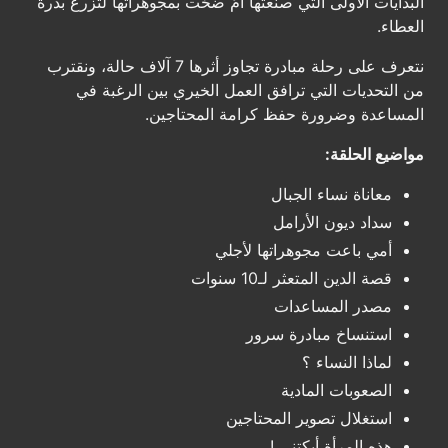
البدايات الأولى التي صنعتها أمٌ ضحّت بمجوهراتها لتزرع بذرة
العطاء.
نتعرف على رحلة مبادرة تجاوز أثرها 7 آلاف حالة، ونقترب
من التحديات التي ترافق العمل الخيري بين الرغبة في
المساعدة وضرورة حفظ كرامة المحتاجين.
مواضيع الحلقة:
معاناة نساء الجبال
سداد ديون الأرامل
أمي باعت مجوهراتها لأجلي
قصة الدين المتعثر لـ10 سنوات
مصدر المساعدات
استنساخ مبادرة سرور
لماذا النساء ؟
الصعوبات المادية
استغلال تصوير المحتاجين
هذه المرأة أبكتني !