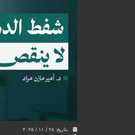
بتاريخ: ٢٨ / ١١ / ٢٠٢٥