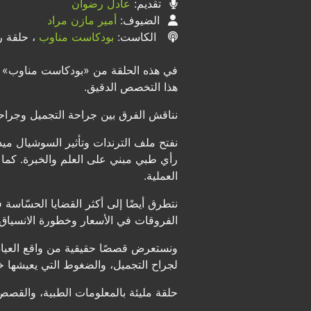
تقديم:
عادل رضوان
الضيوف:
أمير مازن مراد
الكاست:
بودكاست مناوب
، حلقة رق
في هذه الحلقة من «بودكاست مناوب» ن
هذا التخصص الدقيق.
نناقش الفرق بين جراحة التجميل وجراحة
نفتح ملف الترندات وتأثير السوشيال م
رأي طبي مبني على العلم والخبرة. كما ن
العملية.
نتطرق أيضًا إلى أكثر القضايا الحسّاسة
الفروقات في الأسعار وخطورة الانسيا
ونستعرض قصصًا حقيقية من واقع العياد
لجراح التجميل، والضغوط التي يعيشها خ
حلقة مليئة بالمعلومات الطبية، والقصص ا