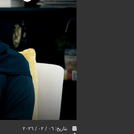
بتاريخ: ٠٦ / ٠٢ / ٢٠٢٦