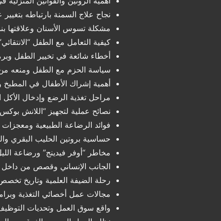
أهمية الروتين والقوانين المنزلية 
نجاح علاج السمنة بارتباطه بتغيير ع
مشكلة تسوس الأسنان وعلاقتها بنم
كيفية التعامل مع الطفل “الانتقائي”
أخطاء شائعة في تخيير الطفل وبرمج
سياسة الحزم مع الطفل ومنعه من 
أهمية إشراك الأطفال في المطبخ وا
مراحل تغذية الرضع وإدخال الأكل 
نصائح عملية لتجهيز “اللانش بوك
فوائد الرضاعة الطبيعية ومعجزات ت
حساسية بروتين الحليب البقري والب
مخاطر “أوفر فيدينج” ورضاعة اللي
الجانب الإنساني وقصص من داخل ال
رحلة الضيفة العلمية وتاريخ تخصص ا
مجالات عمل أخصائي التغذية وبرامج الإقام
واقع سوق العمل وتحديات التوظيف