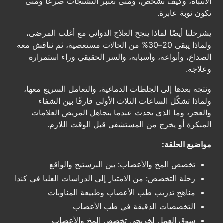
الانتباه، وكيف تُشخّص، ومتى نعتبر التشنجات صرعًا ومتى
تكون نوبة عابرة.
يشرحلنا أيضًا لماذا ينجح العلاج الدوائي مع أغلب المرضى،
ولماذا يبقى 20–30% من الحالات مستعصية، ثم نناقش معه
الصداع، وأنواعه، وأسبابه، والسر الحقيقي وراء استمراره
وعلاجه.
ونتجه بعدها إلى الجلطات الدماغية، والتعامل السريع معها،
ولماذا تشكّل الساعات الثلاث الأولى فارقًا بين الشفاء
والعجز، وما الذي يحدث عندما يتجاهل المريض العلامات
المبكرة أو يخرج من المستشفى قبل الوقت اللازم.
مواضيع الحلقة:
تخصص المخ والأعصاب: بين البرستيج والواقع
رحلة التخصص: من الامتياز إلى الدراسات العليا في كندا
مناهج تدريب طب الأعصاب وطبيعة المناوبات
التخصصات الدقيقة في طب الأعصاب
سوق العمل لخريجي تخصص المخ والأعصاب