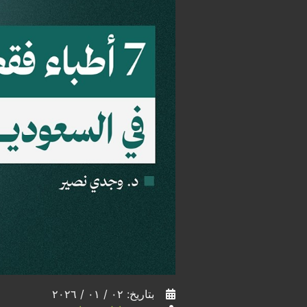
بتاريخ: ٠٢ / ٠١ / ٢٠٢٦