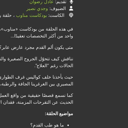
تقديم:
عادل رضوان
الضيوف:
وجدي نصير
الكاست:
بودكاست مناوب
، حلقة رق
في هذه الحلقة من بودكاست «مناوب»، 
واحد من أكثر التخصصات تعقيدًا…
متى يكون ألم القدم مجرد عارض عابر؟ وم
نناقش كيف تتحوّل الجروح الصغيرة والت
الحالات رغم “العلاج”.
حيث يأخذنا خلف كواليس غرف الطوارئ وا
المصيري بين الغرغرينا الجافة والرطبة،
كما نسمع قصصًا حقيقية من واقع العمل 
الحديث عن التقرحات المزمنة، فقدان 
مواضيع الحلقة:
ما هو طب القدم؟