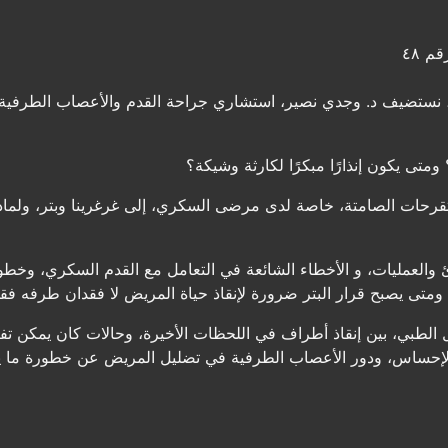
م ٤٨
نستضيف د. وجدي نصير، استشاري جراحة القدم والأعصاب الطرفية ال
تى يكون إنذارًا مبكرًا لكارثة وشيكة؟
قرحات الصامتة، خاصة لدى مرضى السكري، إلى غرغرينا وبتر، ولماذا
لعمليات، و الأخطاء الشائعة في التعامل مع القدم السكري، وخطورة
 ومتى يصبح قرار البتر ضرورة لإنقاذ حياة المريض لا فقدان طرفه فق
الطبي، بين إنقاذ أطراف في اللحظات الأخيرة، وحالات كان يمكن تفاد
الإحساس، ودور الأعصاب الطرفية في تضليل المريض عن خطورة ما 