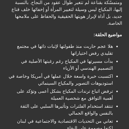
ومتمسّكة بقناعة لم تتغير طوال عقود من النجاح. بالنسبة
إليها، المكياج ليس وسيلة لتغيير المرأة أو إخفائها خلف قناع
جديد، بل أداة لإبراز هويتها الحقيقية والحفاظ على ملامحها
الخاصة.
مواضيع الحلقة:
هلا عجم حاربت منذ طفولتها لإثبات ذاتها في مجتمع
تقليدي رفض اختياراتها
بدأت مسيرتها في المكياج رغم رغبتها الأصلية في
التصميم الهندسي أو الأزياء
اكتسبت خبرة واسعة خلال عملها في أمريكا وخاصة في
استوديوهات التصوير والمكياج السينمائي
ترفض اتباع ترندات المكياج بشكل أعمى وتؤكد على
أهمية التوافق مع شخصية العميلة
تنتقد استخدام الفلترات وتأثيرها السلبي على الثقة
بالنفس والواقع الجمالي
تعاني من التحديات الاقتصادية والاجتماعية في لبنان
لكنها مصممة على البقاء