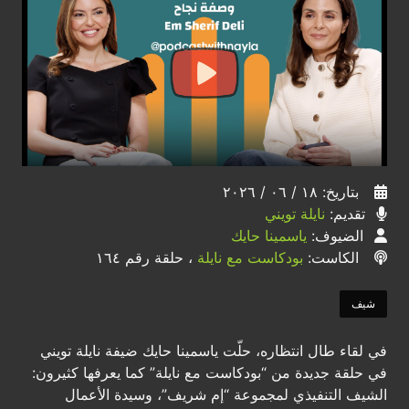
بتاريخ: ١٨ / ٠٦ / ٢٠٢٦
تقديم:
نايلة تويني
الضيوف:
ياسمينا حايك
الكاست:
بودكاست مع نايلة
، حلقة رقم ١٦٤
شيف
في لقاء طال انتظاره، حلّت ياسمينا حايك ضيفة نايلة تويني
في حلقة جديدة من “بودكاست مع نايلة” كما يعرفها كثيرون:
الشيف التنفيذي لمجموعة “إم شريف”، وسيدة الأعمال