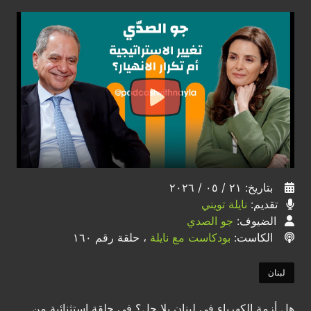
بتاريخ: ٢١ / ٠٥ / ٢٠٢٦
تقديم:
نايلة تويني
الضيوف:
جو الصدي
الكاست:
بودكاست مع نايلة
، حلقة رقم ١٦٠
لبنان
هل أزمة الكهرباء في لبنان بلا حل؟ في حلقة استثنائية من