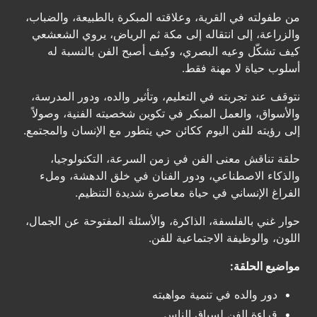
من طفولته في القرية، وعلاقته المبكرة بالطبيعة، والضباب،
والزراعة، إلى انتقاله إلى مكة ثم الرياض، يروي الشعشعي
كيف تشكّل وعيه البصري، وكيف أصبح الفن بالنسبة له
أسلوب حياة لا مهنة فقط.
نتوقف عند تجربته في التعليم، وتأثير والده، ودور المدرسة،
والأسواق، والعمل المبكر في تكوين شخصيته الفنية، وصولاً
إلى رؤيته للفن اليوم ككائن حي يتطور مع الإنسان والمجتمع.
حلقة تناقش معنى الفن في زمن السرعة، التكنولوجيا،
والذكاء الاصطناعي، ودور الفنان في خلق الدهشة، وملء
الفراغ الإنساني في حياة معاصرة شديدة التنظيم.
حوار غني بالفلسفة، الذاكرة، والأسئلة المفتوحة عن الجمال،
اللون، والوظيفة الاجتماعية للفن.
مواضيع الحلقة:
دور والده في تنمية مواهبته
قراءة الفن لسياق الناس