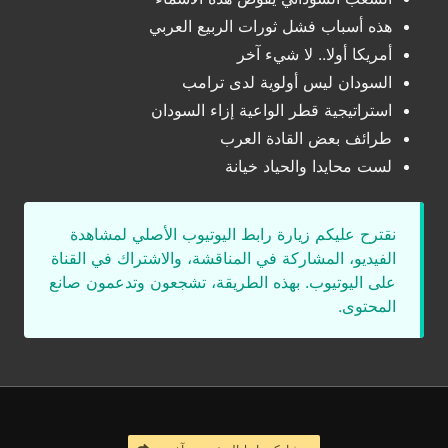
هذه أسباب فشل ثورات الربيع العربي
أمريكا أولا.. لا شيء آخر
السودان ليس أولوية لدى ترامب
استراتيجية قطر الواعية إزاء السودان
طرائف بعض القادة العرب
لست محايدا والحياد خيانة
نقترح عليكم زيارة رابط اليوتيوب الأصلي لمشاهدة
الفيديو، المشاركة في المناقشة، والاشتراك في القناة
على اليوتيوب. بهذه الطريقة، تشجعون وتدعمون صانع
المحتوى.