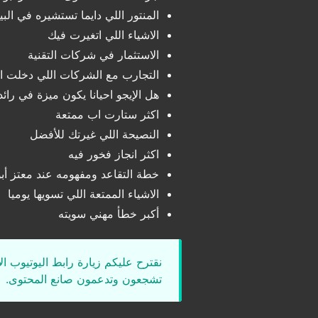
المنتور اللي دايما تستشيره في الب
الاشياء اللي اتغيرت فيك
الاستثمار في شركات التقنية
التجارب مع الشركات اللي دخلت ال
هل الإيجو احيانا يكون ميزة في رائد
اكثر ستارت اب ممتعة
النصيحة اللي غيرتك للأفضل
اكثر انجاز فخور فيه
خطة التقاعد ومفهومه عند معتز أب
الاشياء الممتعة اللي تسويها يوميا
أكبر خطأ مهني سويته
نقترح عليكم زيارة رابط اليوتيوب ا
تشجعون وتدعمون صانع المحتوى.