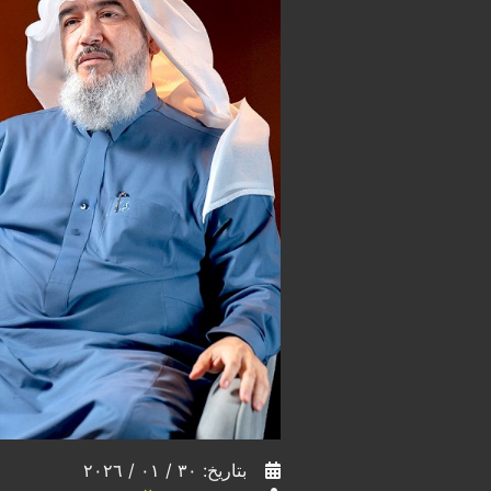
بتاريخ: ٣٠ / ٠١ / ٢٠٢٦