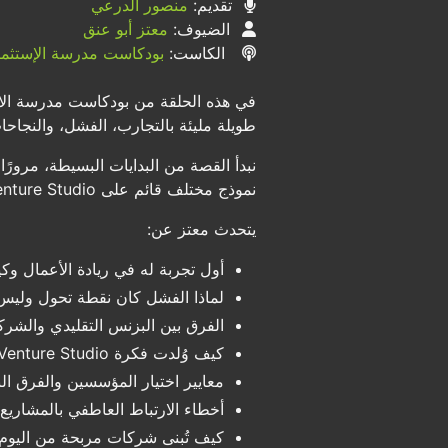
تقديم:
منصور الدرعي
الضيوف:
معتز أبو عنق
الكاست:
بودكاست مدرسة الإستثما
في هذه الحلقة من بودكاست مدرسة الا
طويلة مليئة بالتجارب، الفشل، والنجاحات
نبدأ القصة من البدايات البسيطة، مرورًا
نموذج مختلف قائم على Venture Studio( ستوديو المشاريع الناشئة ).
يتحدث معتز عن:
أول تجربة له في ريادة الأعمال 
لماذا الفشل كان نقطة تحول وليس 
الفرق بين البزنس التقليدي والشرك
كيف وُلدت فكرة Venture Studio من تجربة حقيقية
معايير اختيار المؤسسين والفرق ال
أخطاء الارتباط العاطفي بالمشاريع
كيف تُبنى شركات مربحة من اليوم 