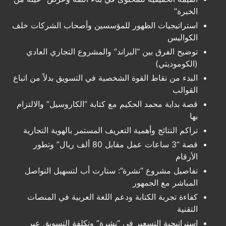
الخبرة”
استراتيجيات الظهور للمؤسسين وأصحاب الشركات خلف
الكواليس
توضيح الفرق بين “البراند” والمشروع التجاري العادي
(الكوموديتي)
البدء من نقاط القوة الشخصية في التسويق بدلاً من اتباع
القوالب
قصة بداية محمد الحكيم مع كتابة “الكاروسيل” والالتزام
بها
تراكم النتائج وأهمية التعريف المستمر بالهوية التجارية
قصة “3 ساعات عمل مقابل 80 ألف ريال” وتطور
الأرقام
تفاصيل مشروع “نشرة”: ستارت أب لتسهيل التواصل
المباشر مع الجمهور
كفاءة تجربة الكتابة ودعم اللغة العربية في المنصات
التقنية
استراتيجية التسعير في “نشرة” وتكلفة التسويق عبر