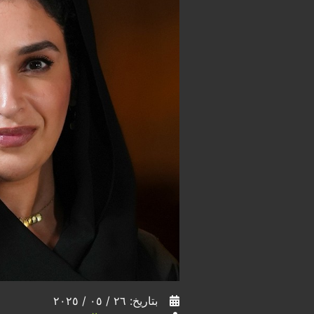
بتاريخ: ٢٦ / ٠٥ / ٢٠٢٥