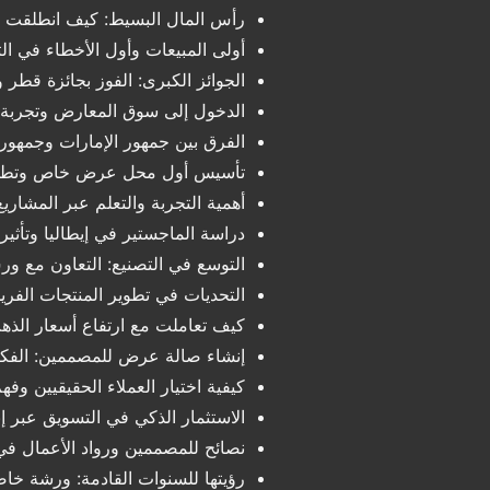
رأس المال البسيط: كيف انطلقت بـ 20,000 دره
أولى المبيعات وأول الأخطاء في ال
الجوائز الكبرى: الفوز بجائزة قطر 
الدخول إلى سوق المعارض وتجربة ا
الفرق بين جمهور الإمارات وجمهور 
تأسيس أول محل عرض خاص وتطو
أهمية التجربة والتعلم عبر المشاري
دراسة الماجستير في إيطاليا وتأثير
التوسع في التصنيع: التعاون مع و
التحديات في تطوير المنتجات الفري
كيف تعاملت مع ارتفاع أسعار الذه
إنشاء صالة عرض للمصممين: الفكر
كيفية اختيار العملاء الحقيقيين وفهم
الاستثمار الذكي في التسويق عبر إ
نصائح للمصممين ورواد الأعمال ف
رؤيتها للسنوات القادمة: ورشة خا