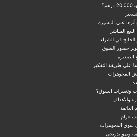
م؟
تسعير
وأثرها على المسيرة
لبيع المباشر
الخليج في الشراء
ير حضور السوق
ع الصغيرة
ها على طريقة التفكير
رش المجوهرات
دة
ب وتغييرات السوق؟
ة والأهداف
 الذائقة
نستغرام
ي سوق المجوهرات
صة ونمو تدريجي