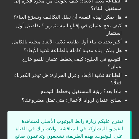
الطباعة ثلاثية الأبعاد: كيف تحولت من مجرد فكرة إلى
مستقبل البناء؟
هل يمكن لهذه التقنية أن تقلل التكاليف وتسرّع البناء؟
كيف نجح عثمان في إقناع المستثمرين؟ تفاصيل أول
استثمار
أكبر تحديات بناء أول طابعة ثلاثية الأبعاد محلية بالكامل
هل يمكن بناء مدينة كاملة بالطباعة ثلاثية الأبعاد؟
التوسع في الخليج: كيف يخطط عثمان للنمو خارج
عمان؟
الطباعة ثلاثية الأبعاد وعزل الحرارة: هل توفر الكهرباء
فعلًا؟
ماذا بعد؟ رؤية المستقبل وخطط التوسع
نصائح عثمان لرواد الأعمال: متى تقتل مشروعك؟
نقترح عليكم زيارة رابط اليوتيوب الأصلي لمشاهدة
الفيديو، المشاركة في المناقشة، والاشتراك في القناة
على اليوتيوب. بهذه الطريقة، تشجعون وتدعمون صانع