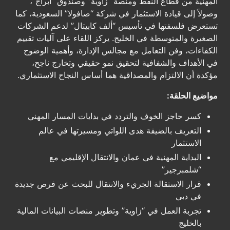
المهنية من قطاع النفط ومنصة “زاوية” وصندوق “أبراج”،
وصولاً إلى قيادة الاستثمار في شركة “صافولا” السعودية، كما
تستعرض فلسفتها في تأسيس “ألف كابيتال” لدعم الشركات
الصغيرة والمتوسطة في الخليج. يركز اللقاء على آليات تقييم
الكفاءات، وفن التعامل مع مجالس الإدارة، وأهمية الوضوح
في الأهداف والشفافية لتحقيق نمو حقيقي وتخارج ناجح،
مؤكدة أن الالتزام والمصداقية هما أساس النجاح الاستثماري.
مواضيع الحلقة:
كسر حاجز الخوف والتردد في بدايات المسار المهني
التعريف بالضيفة هدى اللواتي ومسيرتها في عالم
الاستثمار
البداية المهنية في عمان والانتقال الإقليمي مع
“شلمبرجير”
قرار الاستقالة الجريء والانتقال للبحث عن فرص جديدة
في دبي
تجربة العمل في “زاوية” وتطوير منصات البيانات المالية
بالخليج