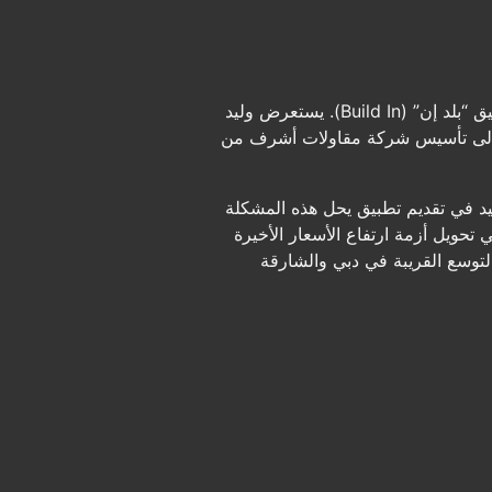
في هذه الحلقة من بودكاست “مدرسة الاستثمار”، يحاور منصور الدرعي المهندس وليد الحميري، مؤسس تطبيق “بلد إن” (Build In). يستعرض وليد
ئية براتب 3000 درهم وقت كورونا، وتطورت إلى تأسيس شركة مقاولات أشرف من
وليد في تقديم تطبيق يحل هذه المشكلة
 تحويل أزمة ارتفاع الأسعار الأخيرة
لى 9.5 مليون درهم، مستعرضاً خطط التوسع القريبة في دبي والشارقة