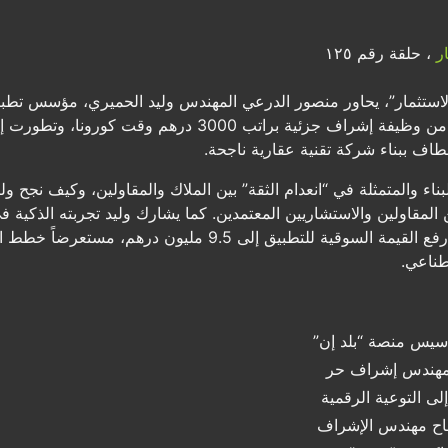
ر
، حلقة رقم ١٢٥
مسيرته المهنية غير التقليدية التي بدأت من وظيفة إشراف جز
طاف ببناء شركة تقنية عقارية ناجحة.
ناء والمتمثلة في “انعدام الثقة” بين الملاك والمقاولين، وكيف نجح 
المقاولين والاستشاريين المعتمدين. كما يشارك وليد تجربته الذكية في
إلى فرصة تسويقية بتكلفة صفرية، مما رفع القيمة السوقية للتطبيق إ
طناعي.
تأسيس منصة “بلد إن”
لى التوعية الرقمية
جاح مهندس الإشراف