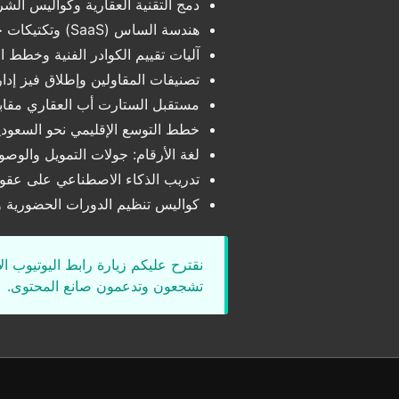
دمج التقنية العقارية وكواليس الش
هندسة الساس (SaaS) وتكتيكات جذب المقاولين والاستشاريين
آليات تقييم الكوادر الفنية وخطط 
تصنيفات المقاولين وإطلاق فيز إدار
مستقبل الستارت أب العقاري مقابل
خطط التوسع الإقليمي نحو السعودي
لغة الأرقام: جولات التمويل والوصول لتقييم .5
تدريب الذكاء الاصطناعي على عقود ا
كواليس تنظيم الدورات الحضورية وا
نقترح عليكم زيارة رابط اليوتيوب ا
تشجعون وتدعمون صانع المحتوى.