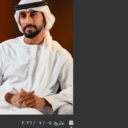
بتاريخ: ٠٥ / ٠٧ / ٢٠٢٦