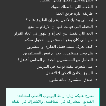
الضريبة اللي دفعتها مقابل التمكين
الطعنة اللي ما تقتلك تقويك
طريقة ادارة فريق العمل
إيه اللي بيخليك تكمل رغم إن الطريق غلط؟
اللحظة اللي فهمت فيها ان الارقام ما تنفع
الحد اللي يفصل بين الجرآة و التهور في اتخاذ القرار
من اللي كان يقنع المستثمرين الدخول معكم
كيف تعرف سبب فشل الفكرة او المشروع
هل يوجد مستثمرين جدد ام نفس المستثمرين
التعامل مع المستثمرين الجدد ام القدامى أفضل؟
متى شعرت بنقلة نوعية في البيزنس
السوق يكافئ الاذكى لا الافضل
صندق استثماري بمائة مليون
نقترح عليكم زيارة رابط اليوتيوب الأصلي لمشاهدة
الفيديو، المشاركة في المناقشة، والاشتراك في القناة