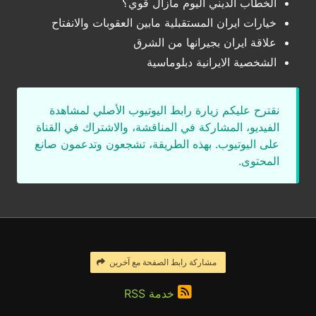
الخطاب الديني اليوم مازال قوي؟
خيارات ايران المستقبلية مابين العقوبات والانفتاح
علاقة ايران بجيرانها من الشرق
الشخصية الايرانية دبلوماسية
نقترح عليكم زيارة رابط اليوتيوب الأصلي لمشاهدة
الفيديو، المشاركة في المناقشة، والاشتراك في القناة
على اليوتيوب. بهذه الطريقة، تشجعون وتدعمون صانع
المحتوى.
مشاركة رابط الصفحة مع آخرين
خدمة RSS