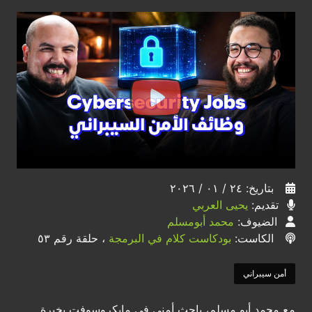
بتاريخ: ٢٤ / ٠١ / ٢٠٢٦
تقديم:
يحيى العربي
الضيوف:
محمد أبومسلم
الكاست:
بودكاست كلام في البرمجة
، حلقة رقم ٥٣
أمن سيبراني
مع محمد أبو مسلم، باحث أمني في مايكروسوفت بخبرة