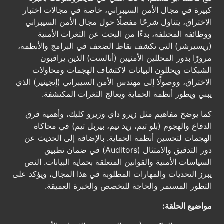
كبيرة في مجال الأمن السيبراني، خاصة في مجالات اختبار
الاختراق، يتناول شرحًا مفصلًا حول مجال الأمن السيبراني
ووظائفه المختلفة، بدءًا من البحث عن الثغرات الأمنية
(ريسيرشر) التي تكشف نقاط الضعف في البرامج والأنظمة،
مرورًا بدور المحللين الأمنيين (أنالست) الذين يراقبون
الشبكات ويحللون البيانات لاكتشاف الهجمات ومحاولات
الاختراق، ووصولًا إلى مهندس الأمن السيبراني (إنجينير) الذي
يبني ويطور أنظمة الحماية ويعالج الثغرات المكتشفة.
كما يوضح مفاهيم مثل زيرو داي وزيرو كليك، وأهمية فرق
الدفاع والهجوم (بلو تيم، ريد تيم، بيربل تيم) في محاكاة
الهجمات لتحسين أنظمة الحماية. بالإضافة إلى الحديث عن
دور التدقيق والامتثال (Auditors) في ضمان تطبيق
السياسات الأمنية والقوانين المتعلقة بحماية البيانات. النص
يبرز التحديات والمهارات المطلوبة في هذا المجال، ويؤكد على
التطور المستمر والحاجة للتخصص والخبرة العميقة.
مواضيع الحلقة: