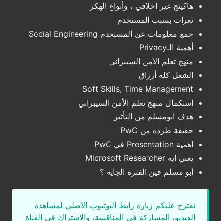
هاكينج غير اخلاقي ، وأنواع الهكر
ثغرات بسبب المستخدم
جمع معلومات عن المستخدم Social Engineering
أهمية الـPrivacy
منهج تعلم الأمن السيبراني
الشغل كله أرزاق
Soft Skills, Time Management
استكمال منهج تعلم الأمن السيبراني
هدف ابومسلم من التأثير
حقيقة طرده من PwC
اهمية Presentation في PwC
يعني ايه Microsoft Researcher
أبو مسلم فين الفتره الجايه ؟
نقترح عليكم زيارة رابط اليوتيوب الأصلي لمشاهدة
الفيديو، المشاركة في المناقشة، والاشتراك في القناة