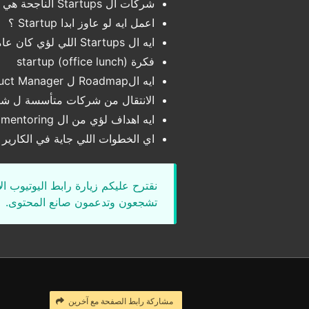
شركات ال Startups الناجحة هي اللي بتجرب كتير
اعمل ايه لو عاوز ابدا Startup ؟
ايه ال Startups اللي لؤي كان عامل مؤثر فيها ؟
فكرة startup (office lunch)
ايه الRoadmap ل Product Manager
الانتقال من شركات متأسسة ل شر
ايه اهداف لؤي من ال mentoring ؟
اي الخطوات اللي جاية في الكارير 
نقترح عليكم زيارة رابط اليوتيوب ا
تشجعون وتدعمون صانع المحتوى.
مشاركة رابط الصفحة مع آخرين