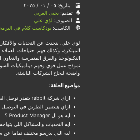
بتاريخ: ٠٥ / ٠١ / ٢٠٢٥
تقديم:
يحيى العربي
الضيوف:
لؤي علي
الكاست:
بودكاست كلام في البرمج
لؤي علي، يتحدث عن التحديات والأفكار 
المبتكرة، وكذلك فهم احتياجات العملاء 
التكنولوجيا والفرق المتمرسة والتعاون ا
نموذج عمل قوي وفهم ديناميكيات السوق.
واضحة لنجاح الشركات الناشئة.
مواضيع الحلقة:
ازاي شركة rabbit بتقدر توصل الطلبات في 20 دقيقة ؟
ازاي هيضمن الطريق في التوصيل 
ايه هو ال Product Manager ؟
ايه التحديات والمشاكل اللي بتواجه لؤي ك PM
ليه اللي بدرسو مختلف تماما عن 