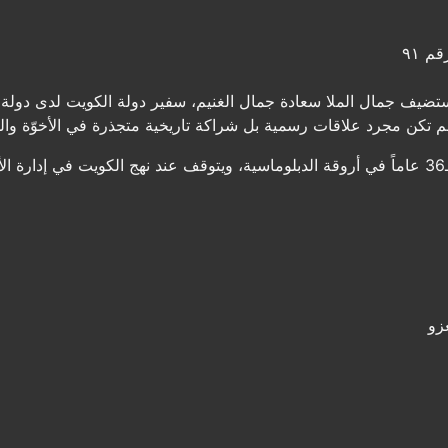
م ٩١
ف جمال الملا سعادة جمال الغنيم، سفير دولة الكويت لدى دولة الإ
م تكن مجرد علاقات رسمية بل شراكة تاريخية متجذرة في الأخوّة وال
يستعرض السفير خلاصة تجربة امتدت لـ36 عاماً في أروقة الدبلوماسية، ويتوقف عند نهج الكو
غزو