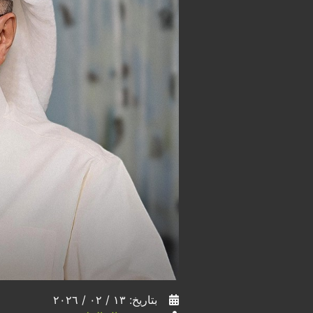
بتاريخ: ١٣ / ٠٢ / ٢٠٢٦