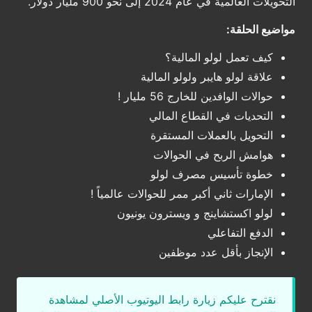
التحويلات العالمية في عام 2024 إلى نحو 900 مليار دولار.
مواضيع الحلقة:
كيف تعمل لولو المالية؟
علاقة لولو هايبر ولولو المالية
حوالات الوافدين للخارج 56 مليار !
التحديات في القطاع المالي
التحويل بالعملات المستقرة
هوامش الربح في الحوالات
خطوة تأسيس مصرف لولو
الإمارات ثاني أكبر ممر للحوالات عالمياً !
لولو اكستشاينج و ويسترون يونيون
الدفع التفاعلي
الإنجاز بأقل عدد موظفين
نقترح عليكم زيارة رابط اليوتيوب الأصلي لمشاهدة