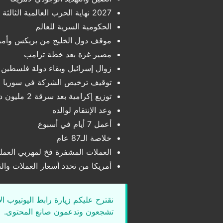
2027 نهاية الحرب العالمية الثالثة
الحكومية السرية للعالم
موقف دول الخليج من بريكس وأمر
مصير غزة بعد خطة ترامب
زوال إسرائيل وبقاء دولة فلسطين
توقيف ترخيص الشركة في سوريا
توزيع إكرامية بعد سرقة 2 مليون دولار !
وعد الإنتقام لوالده
أعمل 7 أيام في أسبوع
خلاصة الـ87 عام
العملات المشفرة فخ لمهربي العمل
أمريكا من تحدد أسعار العملات وال
نقترح عليكم زيارة رابط اليوتيوب ا
تشجعون وتدعمون صانع المحتوى.