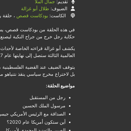
تقديم:
جمال الملا
الضيوف:
طلال أبو غزالة
الكاست:
بودكاست قصص
، حلقة رق
في هذه الحلقة من بودكاست قصص، يستض
حكاية رجل خرج من جراح النكبة ليصنع إمبرا
يكشف أبو غزالة قراءته الخاصة لأحداث 
العالمية الثالثة ستصل إلى نهايتها عام 2027.
بل لاختراع مخرج سياسي ينقذ نتنياهو من 
مواضيع الحلقة:
رجل من المستقبل
مرسول الملك الحسين
الصداقة مع الرئيس الأمريكي جيمي
أين ستكون أمريكا عام 2020؟
الصين والتهديد الوجودي لأمريكا