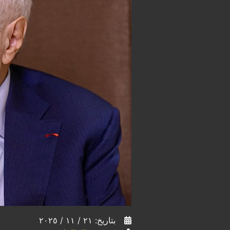
بتاريخ: ٢١ / ١١ / ٢٠٢٥