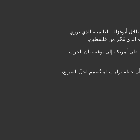
 أبوغزالة العالمية، الذي يروي
ده الذي هُجِّر من فلسطين.
على أمريكا، إلى توقعه بأن الحرب
نتصار 7 أكتوبر، فلجأت إلى تدمير غزة، وأن خطة ترامب لم تُصمم لحلّ الصراع،