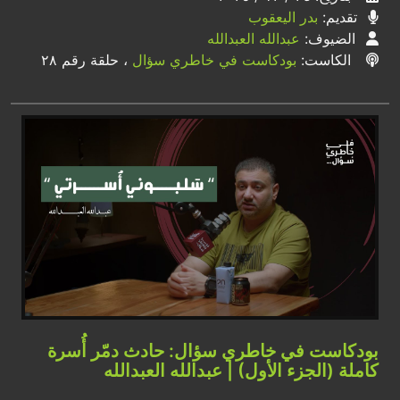
تقديم:
بدر اليعقوب
الضيوف:
عبدالله العبدالله
الكاست:
بودكاست في خاطري سؤال
، حلقة رقم ٢٨
بودكاست في خاطري سؤال: حادث دمّر أُسرة
كاملة (الجزء الأول) | عبدالله العبدالله