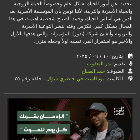
نتحدث عن أمور الحياة بشكل عام وخصوصاً الحياة الزوجية
والحياة الأسرية والتربية، لأننا نؤمن بأن المؤسسة الأسرية بعد
الدين هي أساس الحياة، وحمد الصباح شخصية اهتمت في هذا
المجال بشكل كبير، فكرّس وقته لنشر التوعية الأسرية
والتربوية وأنشئ شركة (بذور) للمؤتمرات والتي هدفها بالأول
والأخير هو استقرار الفرد نفسه اولاً وجعله متزن.
بتاريخ: ١٠ / ٠٩ / ٢٠٢٥
تقديم:
بدر اليعقوب
الضيوف:
حمد الصباح
الكاست:
بودكاست في خاطري سؤال
، حلقة رقم ٢٥