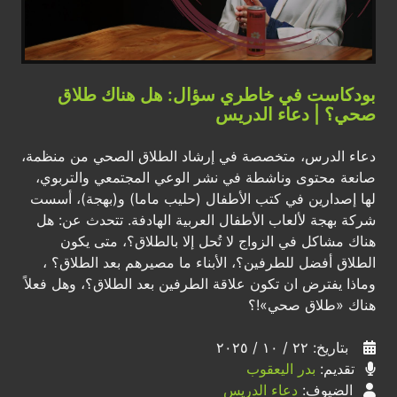
بودكاست في خاطري سؤال: هل هناك طلاق
صحي؟ | دعاء الدريس
دعاء الدرس، متخصصة في إرشاد الطلاق الصحي من منظمة،
صانعة محتوى وناشطة في نشر الوعي المجتمعي والتربوي،
لها إصدارين في كتب الأطفال (حليب ماما) و(بهجة)، أسست
شركة بهجة لألعاب الأطفال العربية الهادفة. تتحدث عن: هل
هناك مشاكل في الزواج لا تُحل إلا بالطلاق؟، متى يكون
الطلاق أفضل للطرفين؟، الأبناء ما مصيرهم بعد الطلاق؟ ،
وماذا يفترض ان تكون علاقة الطرفين بعد الطلاق؟، وهل فعلاً
هناك «طلاق صحي»!؟
بتاريخ: ٢٢ / ١٠ / ٢٠٢٥
تقديم:
بدر اليعقوب
الضيوف:
دعاء الدريس