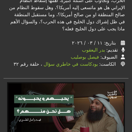
الحرب، ونجاوب على اسئلة كثيرة، أهمها إسقاط النظام
الإيراني هل هو ماتسعى إليه أمريكا؟، وهل سقوط النظام من
صالح المنطقة او من صالح أمريكا؟، وما مستقبل المنطقة
في ظل إشراك دول الخليج في هذه الحرب؟، والسؤال الأهم
ماذا يجب على دول الخليج فعله؟
بتاريخ: ١١ / ٠٣ / ٢٠٢٦
تقديم:
بدر اليعقوب
الضيوف:
فيصل بوصليب
الكاست:
بودكاست في خاطري سؤال
، حلقة رقم ٣٢