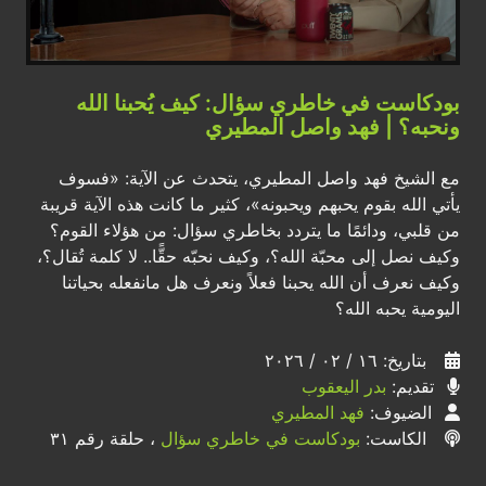
بودكاست في خاطري سؤال: كيف يُحبنا الله
ونحبه؟ | فهد واصل المطيري
مع الشيخ فهد واصل المطيري، يتحدث عن الآية: «فسوف
يأتي الله بقوم يحبهم ويحبونه»، كثير ما كانت هذه الآية قريبة
من قلبي، ودائمًا ما يتردد بخاطري سؤال: من هؤلاء القوم؟
وكيف نصل إلى محبّة الله؟، وكيف نحبّه حقًّا.. لا كلمة تُقال؟،
وكيف نعرف أن الله يحبنا فعلاً ونعرف هل مانفعله بحياتنا
اليومية يحبه الله؟
بتاريخ: ١٦ / ٠٢ / ٢٠٢٦
تقديم:
بدر اليعقوب
الضيوف:
فهد المطيري
الكاست:
بودكاست في خاطري سؤال
، حلقة رقم ٣١