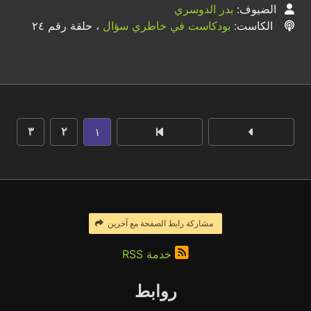
الضيوف:
بدر الدوسري
الكاست:
بودكاست في خاطري سؤال
، حلقة رقم ٢٤
١
٣
٢
مشاركة رابط الصفحة مع آخرين
خدمة RSS
روابط