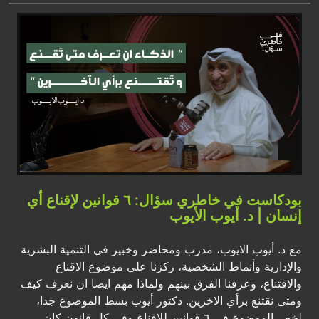
بودكاست في خاطري سؤال: ٦ قوانين لإقناع أي
إنسان | د. أيوب الأيوب
مع د. أيوب الايوب، مدرب ومحاضر وخبير في التنمية البشرية
والإدارية وأنماط الشخصية، ركزنا على موضوع الاقناع
والاقتناع، وعرفنا الفرق بينهم ولماذا مهم ايضا ان نعرف كيف
ومتى نقتنع برأي الاخرين. دكتور أيوب بسط الموضوع جدا،
لخص الموضوع في ٦ قوانين للإقناع وفي كل قانون كان