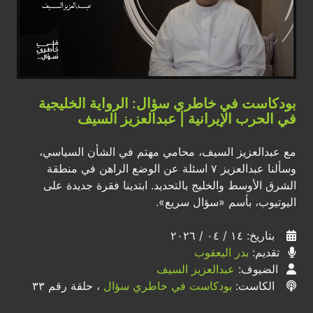
بودكاست في خاطري سؤال: الرواية الخليجية
في الحرب الإيرانية | عبدالعزيز السيف
مع عبدالعزيز السيف، محامي مهتم في الشأن السياسي،
وسألنا عبدالعزيز ٧ اسئلة عن الوضع الراهن في منطقة
الشرق الأوسط والخليج بالتحديد. ابتدينا فقرة جديدة على
اليوتيوب، بأسم «سؤال سريع».
بتاريخ: ١٤ / ٠٤ / ٢٠٢٦
تقديم:
بدر اليعقوب
الضيوف:
عبدالعزيز السيف
الكاست:
بودكاست في خاطري سؤال
، حلقة رقم ٣٣