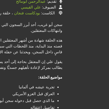
تقديم:
عبدالرحمن أبومالح
الضيوف:
علي القيسي
الكاست:
بودكاست فنجان
، حلقة رقم
سجن أبو غريب، أحد أبرز السجون التي 
وانتهاكات المعتقلين.
هذه الحلقة شهادة من أشهر المعتقلين ال
قصته منذ البداية، منذ اللحظات التي سب
قاسٍ داخل السجن، ويحدثنا عن حفلة الا
يقول علي إن المعتقل بحاجة إلى أحد يس
يطالب بمركز لإعادة تأهيلهم جسديًّا ونفسيّ
مواضيع الحلقة:
تجربة عيشه في ألمانيا
العراق قبل الغزو الأمريكي
ما الذي حصل قبل دخوله سجن أبو
تفاصيل اعتقاله