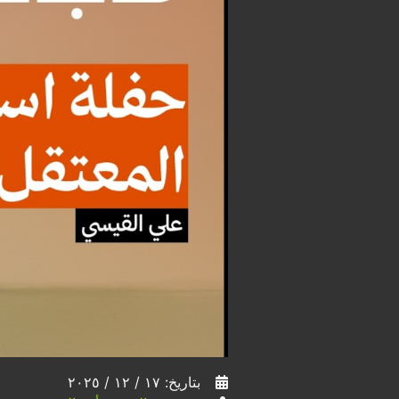
بتاريخ: ١٧ / ١٢ / ٢٠٢٥