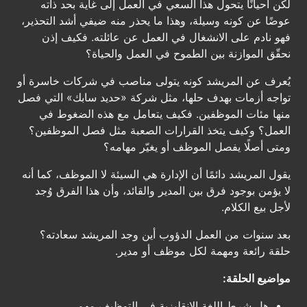
لكن أحيانًا يتحول هذا السعي في العمل إلى غاية بحد ذاته
عوضًا عن كونه وسيلة، وهذا ما يحذر منه ضيفي أشد التحذير،
فهو نادم على الانشغال في العمل عن عائلته. فكيف إذن
نحقّق الموازنة بين الطموح في العمل والحياة؟
يُعرف عن المريشد كونه يتولى مناصب في شركات خاسرة أو
تواجه أزمات بهدف حلها، مثل شركة «حديد سابك» التي فصل
منها مئات الموظفين. فكيف يتعامل مع هذه الضغوط في
العمل؟ وكيف يتخذ القرارات الصعبة مثل فصل الموظفين؟
ومتى أصلًا يفصل الموظف أو يغيّر مهامه؟
يقول المريشد دائمًا أن الإدارة هي السيئة لا الموظف، كما أنه
لا يؤمن بوجود فرق بين المدير والقائد، وأن هذا الفرق وُجد
لأجل بيع الكلام.
بعد سنوات من العمل الدؤوب أين وجد المريشد سعادته؟
حلقة رائعة ومهمة لكل موظف أو مدير.
مواضيع الحلقة:
هل شرط اللغة الإنقليزية في التوظيف مهم