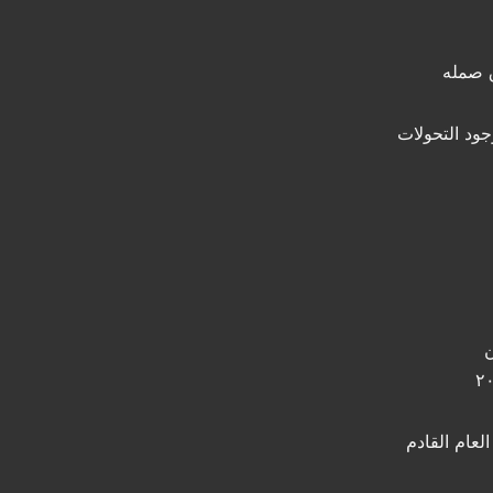
 صمله
جود التحولات
ن
عام القادم