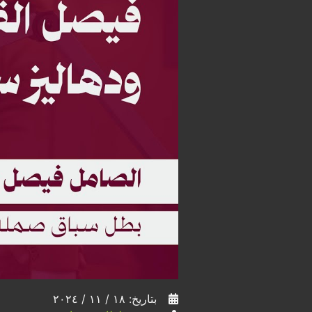
بتاريخ: ١٨ / ١١ / ٢٠٢٤