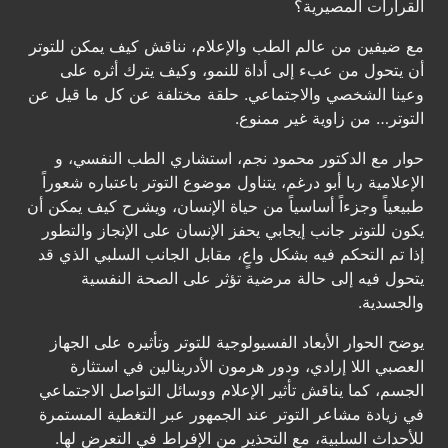
القرارات المصيرية؟
مع ضيفين من عالم الطب والإعلام، نناقش كيف يمكن للتوتر
أن يتحول من عبء إلى أداة للنمو، وكيف يترك أثره على
وعينا الشخصي والاجتماعي. حلقة مختلفة عن كل ما قيل عن
التوتر… من زاوية غير ممنوع.
حوار مع الدكتور محمود نجم، استشاري الطب النفسي، و
الإعلامية ربا أبو درغم، يتناول موضوع التوتر باعتباره شعوراً
طبيعياً وجزءاً أساسياً من حياة الإنسان، ويشرح كيف يمكن أن
يكون للتوتر جانب إيجابي يحفز الإنسان على الإنجاز والتطور
إذا تم التحكم فيه بشكل واعٍ، مقابل الجانب السلبي الذي قد
يتحول فيه إلى حالة مرضية تؤثر على الصحة النفسية
والجسدية.
يوضح الحوار الأبعاد الفسيولوجية للتوتر وتأثيره على الجهاز
العصبي اللا إرادي، ودور هرمون الأدرينالين في استثارة
الجسم، كما يناقش تأثير الإعلام ووسائل التواصل الاجتماعي
في زيادة مشاعر التوتر عند الجمهور عبر التغطية المستمرة
للأحداث السلبية، مع التحذير من الإفراط في التعرض لها.