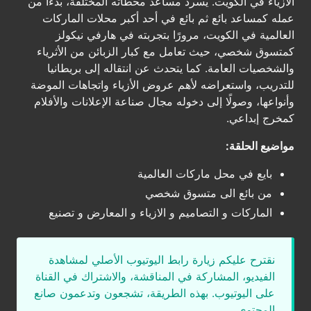
الأزياء في الكويت. يسرد مساعد محطاته المختلفة، بدءًا من
عمله كمساعد بائع ثم بائع في أحد أكبر محلات الماركات
العالمية في الكويت، مرورًا بتجربته في هارفي نيكولز
كمتسوق شخصي، حيث تعامل مع كبار الزبائن من الأثرياء
والشخصيات العامة. كما يتحدث عن انتقاله إلى بريطانيا
للتدريب، واستعراضه لأهم عروض الأزياء واتجاهات الموضة
وأنواعها، وصولًا إلى دخوله مجال صناعة الإعلانات والأفلام
كمخرج إبداعي.
مواضيع الحلقة:
بايع في محل ماركات العالمية
من بائع الى متسوق شخصي
الماركات و التصاميم و الازياء و المعارض و تصنيع
نقترح عليكم زيارة رابط اليوتيوب الأصلي لمشاهدة
الفيديو، المشاركة في المناقشة، والاشتراك في القناة
على اليوتيوب. بهذه الطريقة، تشجعون وتدعمون صانع
المحتوى.