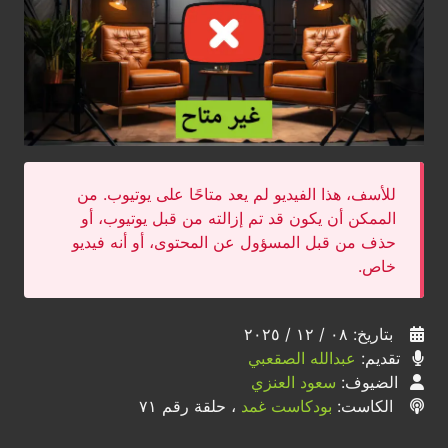
للأسف، هذا الفيديو لم يعد متاحًا على يوتيوب. من
الممكن أن يكون قد تم إزالته من قبل يوتيوب، أو
حذف من قبل المسؤول عن المحتوى، أو أنه فيديو
خاص.
بتاريخ: ٠٨ / ١٢ / ٢٠٢٥
تقديم:
عبدالله الصقعبي
الضيوف:
سعود العنزي
الكاست:
بودكاست غمد
، حلقة رقم ٧١