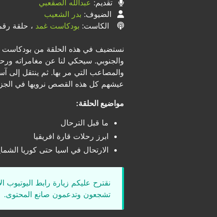
تقديم:
عبدالله الصقعبي
الضيوف:
بدر الشعيب
الكاست:
بودكاست غمد
، حلقة رقم ١
نستضيف في هذه الحلقة من بودكاست غمد
والجنوبي. سيحكي لنا عن مغامراته ورحلا
والمصاعب التي مر بها. ثم ينتقل إلى آسي
عيشهم كل هذه القصص نرويها في الجزء 
مواضيع الحلقة:
ما قبل الترحال
ابرز رحلات قارة افريقيا
الارتحال في اسيا حتى كوريا الشماي
نقترح عليكم زيارة رابط اليوتيوب ا
تشجعون وتدعمون صانع المحتوى.