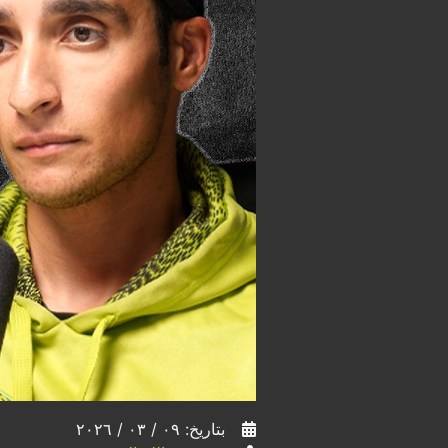
بتاريخ: ٠٩ / ٠٣ / ٢٠٢٦