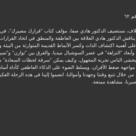
 ٦٢
لاف، نستضيف الدكتور هادي صفا، مؤلف كتاب “قرارك مصيرك”، في 
يناقش الدكتور هادي العلاقة بين العاطفة والمنطق في اتخاذ القرارات
 أهمية اكتشاف الذات وكسر الأنماط القديمة المتوارثة من البيئة وث
وأبعاد “النزاهة” في عصر السوشيال ميديا، والفرق بين “توازن” و"تمييز"
 يخشى الناس تجربة المجهول، وكيف يمكن “سرقة لحظات السعادة” من
مواجهة ضغط الأقران، ويسلط الضوء على الذكاء العاطفي كأداة أساسي
ن خلال تتبع وقتنا وجهدنا وأموالنا، انضموا إلينا في هذه الرحلة الفكر
صيرنا، مشاهدة ممتعة.