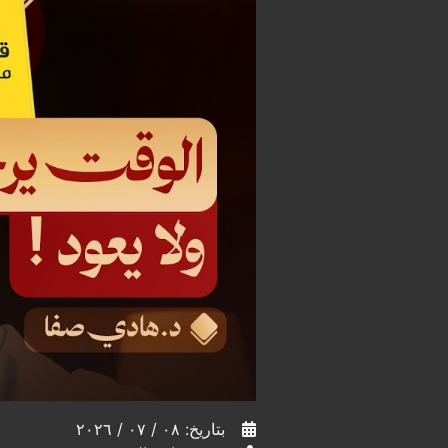
بتاريخ: ٠٨ / ٠٧ / ٢٠٢٦