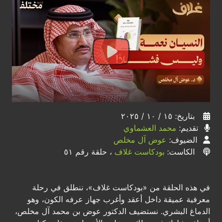
بتاريخ: ١٥ / ١٠ / ٢٠٢٥
تقديم:
محمد العشماوي
الضيوف:
عوض آل مخلص
الكاست:
بودكاست غلاف
، حلقة رقم ٥١
في هذه الحلقة من «بودكاست غلاف»، ننطلق في رحلة
معرفية عميقة داخل أعقد وأغرب جهاز عرفه الكون، وهو
الدماغ البشري. نستضيف الدكتور عوض بن محمد آل مخلص،