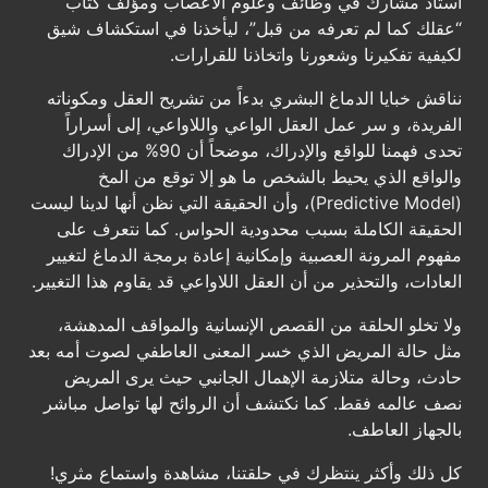
أستاذ مشارك في وظائف وعلوم الأعصاب ومؤلف كتاب
“عقلك كما لم تعرفه من قبل”، ليأخذنا في استكشاف شيق
لكيفية تفكيرنا وشعورنا واتخاذنا للقرارات.
نناقش خبايا الدماغ البشري بدءاً من تشريح العقل ومكوناته
الفريدة، و سر عمل العقل الواعي واللاواعي، إلى أسراراً
تحدى فهمنا للواقع والإدراك، موضحاً أن 90% من الإدراك
والواقع الذي يحيط بالشخص ما هو إلا توقع من المخ
(Predictive Model)، وأن الحقيقة التي نظن أنها لدينا ليست
الحقيقة الكاملة بسبب محدودية الحواس. كما نتعرف على
مفهوم المرونة العصبية وإمكانية إعادة برمجة الدماغ لتغيير
العادات، والتحذير من أن العقل اللاواعي قد يقاوم هذا التغيير.
ولا تخلو الحلقة من القصص الإنسانية والمواقف المدهشة،
مثل حالة المريض الذي خسر المعنى العاطفي لصوت أمه بعد
حادث، وحالة متلازمة الإهمال الجانبي حيث يرى المريض
نصف عالمه فقط. كما نكتشف أن الروائح لها تواصل مباشر
بالجهاز العاطف.
كل ذلك وأكثر ينتظرك في حلقتنا، مشاهدة واستماع مثري!