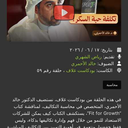
بتاريخ: ١٧ / ٠٦ / ٢٠٢٦
تقديم:
رياض الشهري
الضيوف:
خالد الأحمري
الكاست:
بودكاست غلاف
، حلقة رقم ٥٩
محاسبة
في هذه الحلقة من بودكاست غلاف، نستضيف الدكتور خالد
الأحمري، المتخصص في محاسبة التكاليف، لمناقشة كتاب
“Fit for Growth”، يستكشف الكتاب كيف يمكن للشركات
الاستعداد للنمو من خلال فهم وإدارة تكاليفها بذكاء، وليس
فقط خفضها، ونتعمق في أهمية التمييز بين التكاليف المباشرة