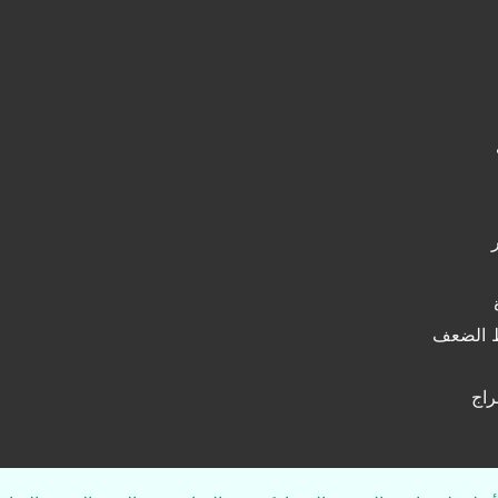
ط الضعف
راج