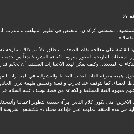
 ٥٧
ستضيف مصطفى كركدان، المختص في تطوير المواهب والمدرب المهني
 نفسك».
دية القائمة على معالجة نقاط الضعف، لتنطلق بدلاً من ذلك مما يحسنه 
لذكاءات المتعددة، وكيف يمكن لهذه الاختبارات التقليدية أن تُحجّم ق
ول أهمية معرفة الذات لتجنب التخبط والعشوائية في المسارات المهني
اط العمياء. كما نتوقف عند تجارب واقعية وقصص ملهمة تبرز “الجان
ستلهم مفهوم الثقة المطلقة والكفاءة من قصة يوسف عليه السلام في تا
ت الآخرين: متى يكون كلام الناس مِرآة حقيقية لتطوير أعمالنا وأنفسنا،
ينا في هذه الحلقة الملهمة على «إذاعة مختلف» لتكتشفوا الخريطة ا