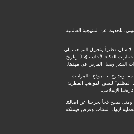
، للحديث عن المنهجية العالمية
الإنسان فطرياً وتحويل المواهب إلى
نقاط قوة حقيقية.نستعرض في هذا الحوار المحطات التاريخية لتطور مفهوم الكفاءة البشرية؛ بدءاً من خديعة اختبارات الذكاء الأحادية (IQ) وتاريخ
درات البشر وتقتل الفرص في مهدها.
ة، ويشرح لنا نموذج «المرايات
ب المظلم” لبعض المواهب الفطرية
ريخنا الإسلامي.
 ومتى يصبح فخاً يخرجنا عن أصالتنا
لعملية لإنهاء الشتات وفرض قيمتكم