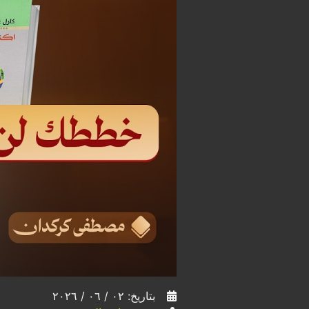
بتاريخ: ٠٢ / ٠٦ / ٢٠٢٦