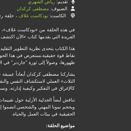
تقديم:
رياض الشهري
الضيوف:
مصطفى كركدان
الكاست:
بودكاست غلاف
، حلقة رقم
في هذه الحلقة من «بودكاست غلاف»، ن
الفريدة التي يقدمها كتاب «الآن اكتشف
هذا الكتاب يتحدى نظرية التطوير التقلي
ظهورها، وصولاً إلى ثورة “جاردنر” في ا
يشاركنا مصطفى كركدان أبعاداً عميقة ح
الثلاث» العملي لاستكشاف النفس والنق
كالإغراق في التفكير وكيفية إدارته، ون
نناقش أيضاً الجدلية الأزلية حول تقييما
ويحجم نمونا المهني والشخصي.انضموا إل
الحقيقية في بيئات العمل والحياة.
مواضيع الحلقة: