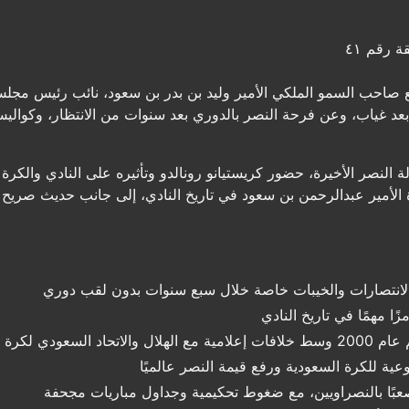
ة رقم ٤١
احب السمو الملكي الأمير وليد بن بدر بن سعود، نائب رئيس مجلس إ
د غياب، وعن فرحة النصر بالدوري بعد سنوات من الانتظار، وكواليس 
 النصر الأخيرة، حضور كريستيانو رونالدو وتأثيره على النادي والكرة ا
رة الأمير عبدالرحمن بن سعود في تاريخ النادي، إلى جانب حديث صريح
الانتصارات والخيبات خاصة خلال سبع سنوات بدون لقب دوري
ا مهمًا في تاريخ النادي
ودي لكرة القدم
وعية للكرة السعودية ورفع قيمة النصر عالميًا
 وصعبًا بالنصراويين، مع ضغوط تحكيمية وجداول مباريات مجحفة