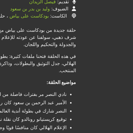
تقديم:
فيصل الزيدان
الضيوف:
وليد بن بدر بن سعود
الكاست:
بودكاست على بياض
، حلق
حلقة جديدة من بودكاست على بياض مع ص
شرف ذهبي، سولفنا عن عودته للإعلام بع
والجدولة والتحكيم واللجان.
في هذه الحلقة فتحنا ملفات كثيرة: بطولة
الهلالي، جدل التوثيق والبطولات، وذاك
المنتخب.
مواضيع الحلقة:
نادي النصر مر بفترات فاصلة من 
الأمير عبد الرحمن بن سعود كان رمزً
النصر شارك في بطولة أندية العالم عام 2000 وسط خلافات إعلامية مع الهلال والاتحاد السع
توقيع كريستيانو رونالدو كان نقلة ن
الإعلام الهلالي كان منافسًا قويًا