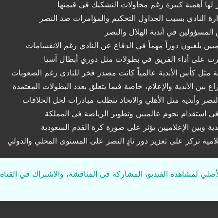
صر لها أهمية كبيرة رغم محاولات التشكيك في قيمتها
دارة النادي بسبب الجداول التحكيم والمؤامرات ضد النصر
المسؤولين في أندية الهلال والنصر
ين يلعبون دوراً مهماً في الدفاع عن النادي رغم الانقسامات
أثرت على أداء الفريق في بطولات مثل دوري أبطال آسيا
 مثل كأس الأندية عالمياً كانت مصدر فخر للنادي رغم الصعوبات
 بين الأندية والإعلام، خاصة فيما يتعلق بعدد البطولات المعتمدة
النصر وأندية مثل الأهلي والاتحاد تتطلب مبادرات لحل الخلافات
 في استقدام نجوم عالميين وتطوير الرياضة في المملكة
ة وبين الإعلاميين يؤثر على صورة كرة القدم السعودية
مية تركز على تعزيز دور نادٍ النصر على المستوى المحلي والدولي
لأصلي لمشاهدة الفيديو، المشاركة في المناقشة، والاشتراك في القناة 