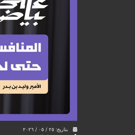
بتاريخ: ٢٥ / ٠٥ / ٢٠٢٦