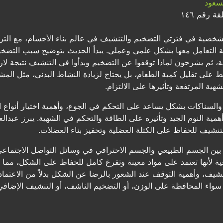
سعود
ة رقم ١٤٦
شخصية في فترتي التضخيم والتنشيف في عالم بناء الأجسام، مع التر
ية التعامل معها بشكل علمي وعملي. يبدأ الحديث بتوضيح سبب التضخ
 ثم يشرحون لماذا توقفوا عن التضخيم وبدأوا في التنشيف نتيجة لارت
قط على تقليل كمية الطعام، بل يحتاج لزيادة النشاط البدني، مثل الم
هية المرتفعة وتأثيرها على الالتزام.
 والسناكات بشكل يساعد على التحكم في الجوع، وأهمية اختيار أنواع 
همية النوم الجيد وتأثيره على الطاقة والتحكم في الشهية. يبرز عبدال
لتنشيف للحفاظ على الكتلة العضلية وتحفيز بناء العضلات.
بين الجسم الطبيعي والجسم الاحترافي في وسائل التواصل الاجتماعي،
ة لأنها تعتمد على مواد معينة وتفرغ كامل للحفاظ على الشكل، مما يجع
ف، وأهمية التوقف عند الشعور بالرضا عن الشكل بدلاً من الاعتما
 سواء المحافظة على الوزن، أو التضخيم الناشف، أو التنشيف الإضافي