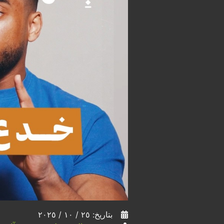
بتاريخ: ٢٥ / ١٠ / ٢٠٢٥