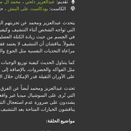
تقديم:
عبدالعزيز دلحي
،
محمد آل م
الكاست:
بودكاست على البنش
، حلق
يتحدث عبدالعزيز ومحمد عن تجربتهم ال
التي تواجه الشخص أثناء التنشيف وكيف
في الجسم من حيث زيادة الكتلة العضلية،
مقبولاً. يناقشان أن التنشيف لا يعتمد ف
مراعاة التحديات النفسية مثل الجوع والش
كما يتناول الحديث كيفية توزيع الوجبات
مثل الفواكه والخضروات، بالإضافة إلى أ
على الأوزان الثقيلة قدر الإمكان خلال ا
تحدث عبدالعزيز ومحمد أيضاً عن الفرق 
التي تُرى على السوشيال ميديا غير واقعي
يشددون على ضرورة عدم استعجال التنشي
يناقشون الخيارات المتاحة بعد التنشيف
مواضيع الحلقة: