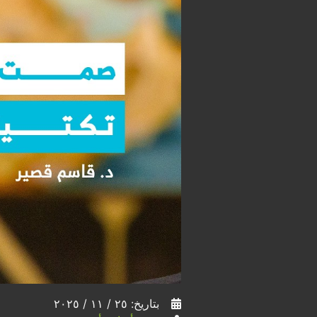
بتاريخ: ٢٥ / ١١ / ٢٠٢٥