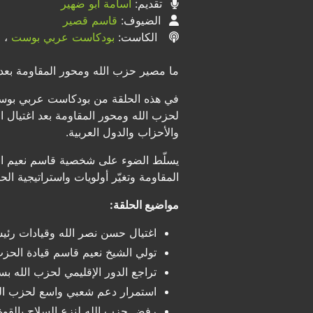
تقديم:
أسامة أبو ضهير
الضيوف:
قاسم قصير
الكاست:
بودكاست عربي بوست
، ح
ما مصير حزب الله ومحور المقاومة بعد
في هذه الحلقة من بودكاست عربي بوست، 
لحزب الله ومحور المقاومة بعد اغتيال ا
والأحزاب والدول العربية.
يسلّط الضوء على شخصية قاسم نعيم الأم
المقاومة وتغيّر أولويات واستراتيجية ا
مواضيع الحلقة:
اغتيال حسن نصر الله وقيادات رئيسي
تولي الشيخ نعيم قاسم قيادة الحزب 
تراجع الدور الإقليمي لحزب الله 
استمرار دعم شعبي واسع لحزب الله
رفض حزب الله لنزع السلاح بالقوة