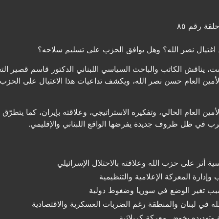
لقة رقم ٨٥
 اغتيال نصر الله؟ وهل يوافق الحزب على تسليم سلاحه؟
يناقش الكاتب والباحث السياسي اللبناني الدكتور قاسم قصير التحول
لأمين العام حسن نصر الله، ويكشف تداعيات هذا الاغتيال على الحزب د
ين العام الحالي، وتفكيره الاستراتيجي، وعلاقته بإيران، كما يتطرّ
لحرب في ظل ظروف جديدة يفرضها الواقع اللبناني والإقليمي.
ة أثر على حزب الله وعلاقته بالاحتلال الإسرائيلي
وإدارة المعركة الإعلامية والتنظيمية
بسبب تغير الوضع في سوريا وضغوط دولية
 في لبنان والمنطقة رغم الضربات العسكرية والاقتصادية
 وتهديده بخوض معركة كربلائية