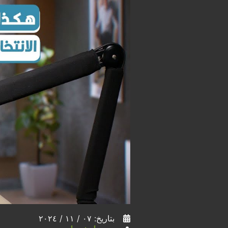
بتاريخ: ٠٧ / ١١ / ٢٠٢٤