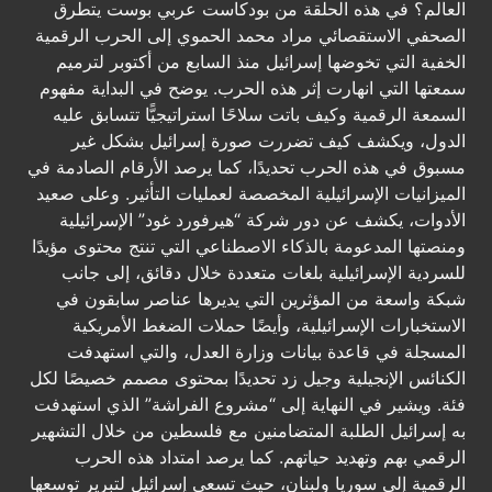
العالم؟ في هذه الحلقة من بودكاست عربي بوست يتطرق
الصحفي الاستقصائي مراد محمد الحموي إلى الحرب الرقمية
الخفية التي تخوضها إسرائيل منذ السابع من أكتوبر لترميم
سمعتها التي انهارت إثر هذه الحرب. يوضح في البداية مفهوم
السمعة الرقمية وكيف باتت سلاحًا استراتيجيًّا تتسابق عليه
الدول، ويكشف كيف تضررت صورة إسرائيل بشكل غير
مسبوق في هذه الحرب تحديدًا، كما يرصد الأرقام الصادمة في
الميزانيات الإسرائيلية المخصصة لعمليات التأثير. وعلى صعيد
الأدوات، يكشف عن دور شركة “هيرفورد غود” الإسرائيلية
ومنصتها المدعومة بالذكاء الاصطناعي التي تنتج محتوى مؤيدًا
للسردية الإسرائيلية بلغات متعددة خلال دقائق، إلى جانب
شبكة واسعة من المؤثرين التي يديرها عناصر سابقون في
الاستخبارات الإسرائيلية، وأيضًا حملات الضغط الأمريكية
المسجلة في قاعدة بيانات وزارة العدل، والتي استهدفت
الكنائس الإنجيلية وجيل زد تحديدًا بمحتوى مصمم خصيصًا لكل
فئة. ويشير في النهاية إلى “مشروع الفراشة” الذي استهدفت
به إسرائيل الطلبة المتضامنين مع فلسطين من خلال التشهير
الرقمي بهم وتهديد حياتهم. كما يرصد امتداد هذه الحرب
الرقمية إلى سوريا ولبنان، حيث تسعى إسرائيل لتبرير توسعها