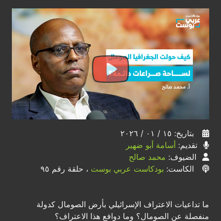
بتاريخ: ١٥ / ٠١ / ٢٠٢٦
تقديم:
أسامة أبو ضهير
الضيوف:
محمد صالح
الكاست:
بودكاست عربي بوست
، حلقة رقم ٩٥
ما تداعيات الاعتراف الإسرائيلي بأرض الصومال كدولة
منفصلة عن الصومال؟ وما دوافع هذا الاعتراف؟