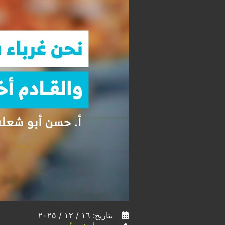
بتاريخ: ١٦ / ١٢ / ٢٠٢٥