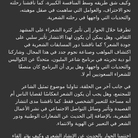
وكيف شق طريقه وسط المنافسة الكبيرة، كما ناقشنا رحلته
نحو الاحتراف، والعوامل التي ساهمت في صقل موهبته،
والتحديات التي واجهها في رحلته الشعرية.
تطرقنا خلال الحوار إلى تأثير كثرة الشعراء على المشهد
الثقافي، وهل يمكن أن يكون لهذا الانتشار تأثير سلبي على
جودة الشعر؟ كما ناقشنا دور المسابقات الشعرية في
اكتشاف المواهب وصناعة نجوم جدد في هذا المجال. وشاركنا
أبو دية تجربته في برنامج شاعر المليون، متحدثًا عن الكواليس
والتحديات التي واجهها، وهل يرى أن البرنامج كان منصفًا
للشعراء السعوديين أم لا.
في جانب آخر من الحلقة، تناولنا موضوع تمثيل الشاعر
للمجتمع، وهل يجب أن يكون الشعر انعكاسًا لقضايا الناس أم
أنه مساحة للتعبير الشخصي فقط. كما ناقشنا مدى انتشار
القصيدة وتأثير وسائل التواصل الاجتماعي في نشر الأعمال
الشعرية، بالإضافة إلى الحديث عن الشعارات الوطنية ودور
الشعر في التعبير عن الهوية والانتماء.
اختتمنا الحوار بالحديث عن الإنشاد الشعري وكيف يؤثر إلقاء