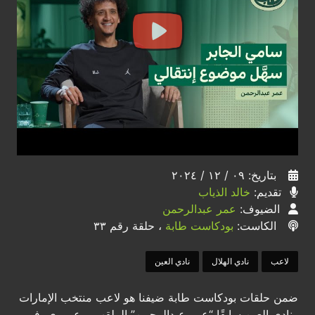
بتاريخ: ٠٩ / ١٢ / ٢٠٢٤
تقديم:
خالد الذياب
الضيوف:
عمر عبدالرحمن
الكاست:
بودكاست طابة
، حلقة رقم ٣٣
لاعب
نادي الهلال
نادي العين
ضمن حلقات بودكاست طابة ضيفنا هو لاعب منتخب الإمارات
ونادي العين سابقًا “عمر عبدالرحمن” الملقب بـ عموري، في