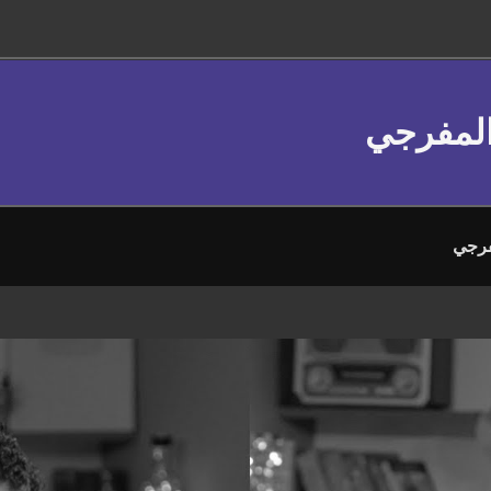
 المفرجي
فرجي