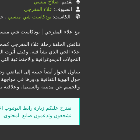
تقديم:
صلاح منسي
الضيوف:
علاء المفرجي
الكاست:
بودكاست شي منسي
، حلق
مع علاء المفرجي | بودكاست شي منسي |
تناقش الحلقة رحلة علاء المفرجي كصحف
علاء الحي الذي نشأ فيه، وكيف أثرت ال
التحولات الديموغرافية والاجتماعية الت
يتناول الحوار أيضاً حنينه إلى الماضي وص
حول الهوية الثقافية ودورها في مواجهة
والحميم عن مدينته والسينما، وعلاقته با
نقترح عليكم زيارة رابط اليوتيوب ا
تشجعون وتدعمون صانع المحتوى.